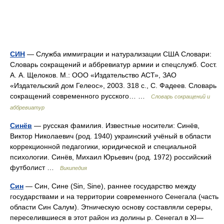
СИН
— Служба иммиграции и натурализации США Словари:
Словарь сокращений и аббревиатур армии и спецслужб. Сост.
А. А. Щелоков. М.: ООО «Издательство АСТ», ЗАО
«Издательский дом Гелеос», 2003. 318 с., С. Фадеев. Словарь
сокращений современного русского… …
Словарь сокращений и
аббревиатур
Синёв
— русская фамилия. Известные носители: Синёв,
Виктор Николаевич (род. 1940) украинский учёный в области
коррекционной педагогики, юридической и специальной
психологии. Синёв, Михаил Юрьевич (род. 1972) российский
футболист …
Википедия
Син
— Син, Сине (Sin, Sine), раннее государство между
государствами и на территории современного Сенегала (часть
области Син Салум). Этническую основу составляли сереры,
переселившиеся в этот район из долины р. Сенегал в XI—