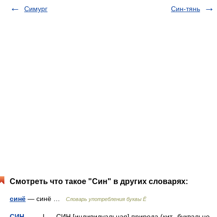
Симург
Син-тянь
Смотреть что такое "Син" в других словарях:
синё
— синё …
Словарь употребления буквы Ё
СИН
— I. СИН [индивидуальная] природа (кит., буквально