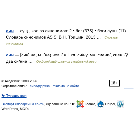
син
— сущ., кол во синонимов: 2 • бог (375) • боги луны (11)
Словарь синонимов ASIS. В.Н. Тришин. 2013 …
Словарь
синонимов
син
— [син] на, м. (на) нов і/ н і, кл. си/ну, мн. сиени/, сиен і/ў
два си/ние …
Орфоепічний словник української мови
© Академик, 2000-2026
18+
Обратная связь:
Техподдержка
,
Реклама на сайте
👣 Путешествия
Экспорт словарей на сайты
, сделанные на PHP,
Joomla,
Drupal,
WordPress, MODx.