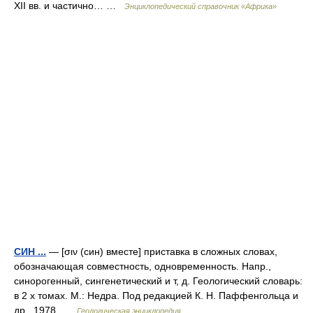
XII вв. и частично… …
Энциклопедический справочник «Африка»
СИН ...
— [σιν (син) вместе] приставка в сложных словах,
обозначающая совместность, одновременность. Напр.,
синорогенный, сингенетический и т, д. Геологический словарь:
в 2 х томах. М.: Недра. Под редакцией К. Н. Паффенгольца и
др.. 1978 …
Геологическая энциклопедия