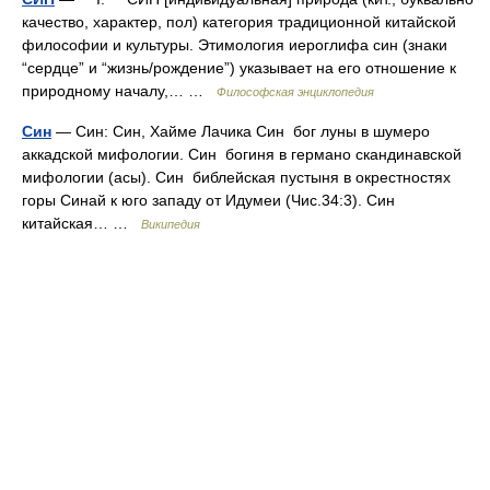
качество, характер, пол) категория традиционной китайской
философии и культуры. Этимология иероглифа син (знаки
“сердце” и “жизнь/рождение”) указывает на его отношение к
природному началу,… …
Философская энциклопедия
Син
— Син: Син, Хайме Лачика Син бог луны в шумеро
аккадской мифологии. Син богиня в германо скандинавской
мифологии (асы). Син библейская пустыня в окрестностях
горы Синай к юго западу от Идумеи (Чис.34:3). Син
китайская… …
Википедия